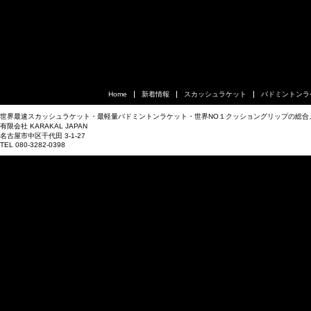
Home
新着情報
スカッシュラケット
バドミントンラ
世界最速スカッシュラケット・最軽量バドミントンラケット・世界NO１クッショングリップの総合
有限会社 KARAKAL JAPAN
名古屋市中区千代田 3-1-27
TEL 080-3282-0398