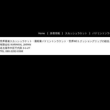
Home
新着情報
スカッシュラケット
バドミントンラ
世界最速スカッシュラケット・最軽量バドミントンラケット・世界NO１クッショングリップの総合
有限会社 KARAKAL JAPAN
名古屋市中区千代田 3-1-27
TEL 080-3282-0398