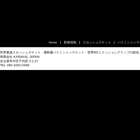
Home
新着情報
スカッシュラケット
バドミントンラ
世界最速スカッシュラケット・最軽量バドミントンラケット・世界NO１クッショングリップの総合
有限会社 KARAKAL JAPAN
名古屋市中区千代田 3-1-27
TEL 080-3282-0398