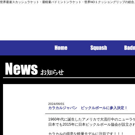
世界最速スカッシュラケット・最軽量バドミントンラケット・世界NO１クッショングリップの総合
2024/06/01
カラカルジャパン ピックルボールに参入決定！
1960年代に誕生したアメリカで大流行中のニューラ
日本でも2015年に日本ピックルボール協会が設立
カラカルの得意な軽量モデルに注目です！！！