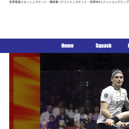
世界最速スカッシュラケット・最軽量バドミントンラケット・世界NO１クッショングリップ