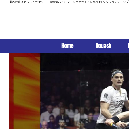
世界最速スカッシュラケット・最軽量バドミントンラケット・世界NO１クッショングリップ