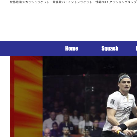
世界最速スカッシュラケット・最軽量バドミントンラケット・世界NO１クッショングリップ