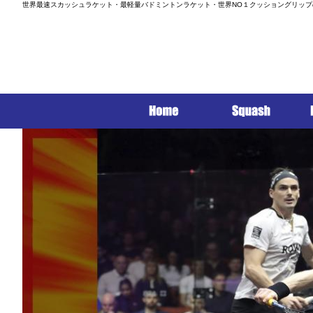
世界最速スカッシュラケット・最軽量バドミントンラケット・世界NO１クッショングリップ